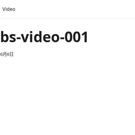
Video
obs-video-001
年6月6日