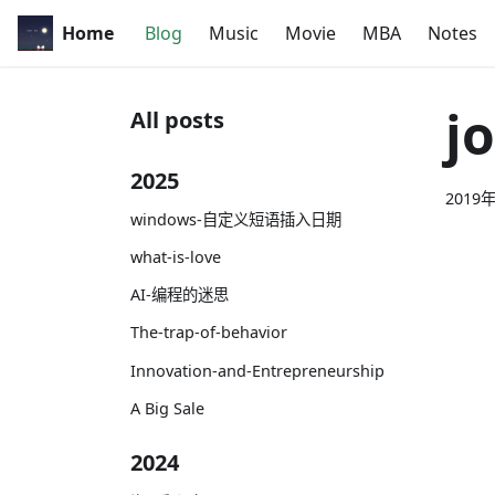
Home
Blog
Music
Movie
MBA
Notes
j
All posts
2025
2019
windows-自定义短语插入日期
what-is-love
AI-编程的迷思
The-trap-of-behavior
Innovation-and-Entrepreneurship
A Big Sale
2024