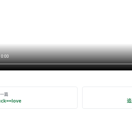
一篇
uck==love
追