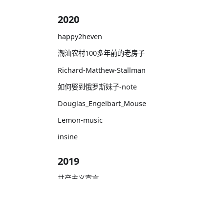
2020
happy2heven
潮汕农村100多年前的老房子
Richard-Matthew-Stallman
如何娶到俄罗斯妹子-note
Douglas_Engelbart_Mouse
Lemon-music
insine
2019
共产主义宣言
how-to-be-a-hacker
维多利亚壹号
文档