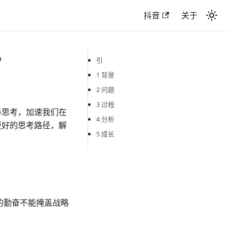
抖音
关于
r
引
1 背景
2 问题
3 过程
与思考，加速我们在
4 分析
更好的思考路径，解
5 成长
的勤奋不能掩盖战略