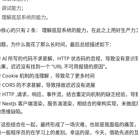
调试能力；
理解底层系统的能力。
核心的只有 2 条： 理解底层系统的能力，在此之上用好生产力
问题，为什么我花了那么长时间，最后总结描述如下：
对 AI 所写的代码不求甚解，HTTP 状态码的忽视，导致没有意识到
后果，迟迟没有找到一个 “URL 不可用报错的原因”。
 Cookie 机制的浅理解 ，导致花了更多时间
对 CORS 的不求甚解，导致排故迟迟没有进展
对 HTTP ,请求，响应，事件流，结合重定向机制的缺乏经验，
对 NextJs 客户端渲染，服务湍渲染，相结合的架构实现，未做
的思维缺陷。
有这些结合在一起，最终形成了一场灾难，也就是我面临的痛苦，我
一般程序员的在学习上的差别。幸运的是，今天，借助先进的互联