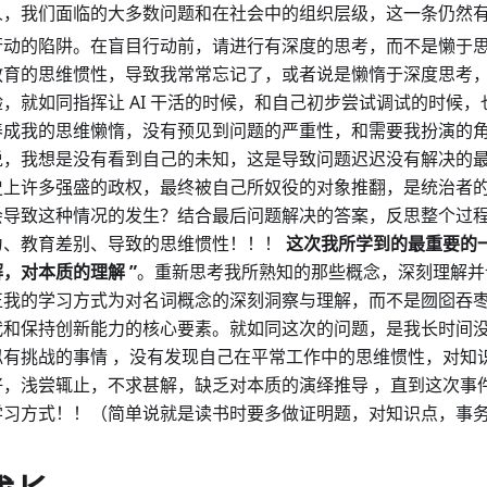
人，我们面临的大多数问题和在社会中的组织层级，这一条仍然
行动的陷阱。在盲目行动前，请进行有深度的思考，而不是懒于
教育的思维惯性，导致我常常忘记了，或者说是懒惰于深度思考
验，就如同指挥让 AI 干活的时候，和自己初步尝试调试的时候，也
养成我的思维懒惰，没有预见到问题的严重性，和需要我扮演的
说，我想是没有看到自己的未知，这是导致问题迟迟没有解决的
史上许多强盛的政权，最终被自己所奴役的对象推翻，是统治者
会导致这种情况的发生？结合最后问题解决的答案，反思整个过
为、教育差别、导致的思维惯性！！！
这次我所学到的最重要的
解，对本质的理解 ”
。重新思考我所熟知的那些概念，深刻理解并
正我的学习方式为对名词概念的深刻洞察与理解，而不是囫囵吞枣，
代和保持创新能力的核心要素。就如同这次的问题，是我长时间
似有挑战的事情 ，没有发现自己在平常工作中的思维惯性，对知
好，浅尝辄止，不求甚解，缺乏对本质的演绎推导 ，直到这次事
学习方式！！（简单说就是读书时要多做证明题，对知识点，事