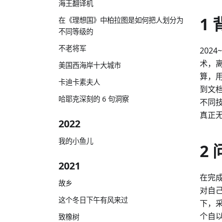
海王翻译机
1 
在《理想国》中柏拉图是如何把人划分为
不同等级的
不老将军
202
术，
美国西海岸十大城市
算，用
卡迪卡素夫人
到文
哈耶克深刻的 6 句洞察
不同
真正
2022
我的小鱼儿
2 
2021
在完
故乡
对自
这个冬日下午有风来过
下，
个自以
致橡树