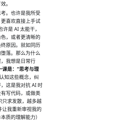
有效。
思考。也许是我所受
，更喜欢直接上手试
许是 AI 太能干，
角色，或者更清晰的
最终原因。就如同历
的堕落。那么为什么
程，我想是日常行
一课是：“思考与理
认知这些概念，纠
这是我对抗 AI 时
没有写代码，或做类
识只求发散，越多越
件让我重新审视我的
务本质的理解能力）