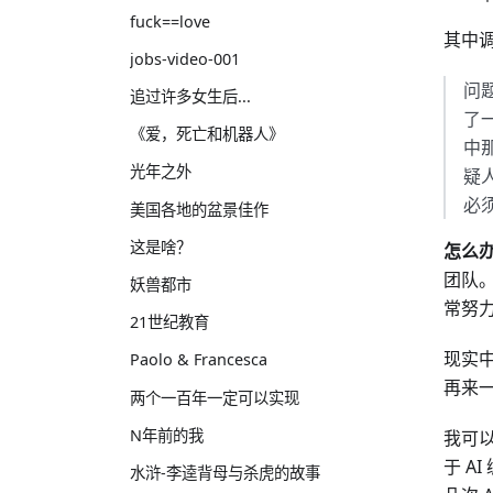
fuck==love
其中
jobs-video-001
问题
追过许多女生后...
了一
《爱，死亡和机器人》
中那
光年之外
疑
必
美国各地的盆景佳作
这是啥？
怎么
团队
妖兽都市
常努
21世纪教育
现实中
Paolo & Francesca
再来
两个一百年一定可以实现
N年前的我
我可
于 
水浒-李逵背母与杀虎的故事