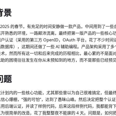
背景
4~2025 的春节，有充足的时间安静做一款产品，中间用到了一
离开熟悉的环境，一路颠沛流离，最终把第一版产品的一些核心
户认证（采用的第三方 OpenID，OAuth 平台，花了不少时
档数据库），这期间还做了一些 AI 辅助编程。产品架构采用了
技术，然而所有这一切和后来完成的历程相比，最心累的不是面
无助的困境往往发生在你从未预知到的地方，而不是那些已经预
问题
成计划内的一些核心功能，尤其那些曾以为自己很难搞定，但最
己信心爆棚，“强的可怕”，达到了愚昧山峰。然后决定把整个认
采用后端认证，并读了样例代码，后来这段样例代码，我都能背
为很简单的改造，花了我整整夜不能寐的 4 天。问题是，如何把 MSA