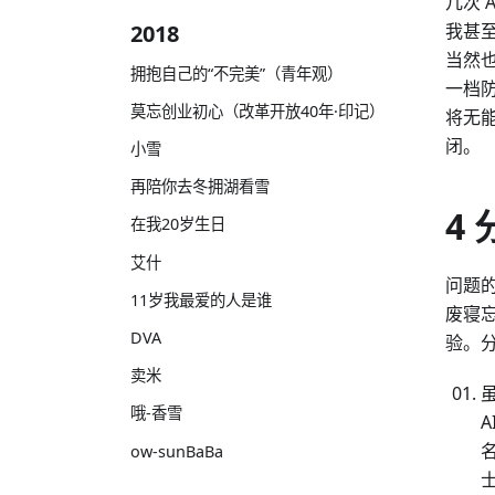
几次
我甚
2018
当然
拥抱自己的“不完美”（青年观）
一档
莫忘创业初心（改革开放40年·印记）
将无能
闭。
小雪
再陪你去冬拥湖看雪
4 
在我20岁生日
艾什
问题的
11岁我最爱的人是谁
废寝
DVA
验。
卖米
哦-香雪
ow-sunBaBa