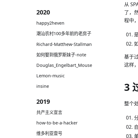
从 S
2020
了，然
程中
happy2heven
潮汕农村100多年前的老房子
是
如
Richard-Matthew-Stallman
如何娶到俄罗斯妹子-note
基于过
这样
Douglas_Engelbart_Mouse
Lemon-music
3 
insine
2019
整个
共产主义宣言
how-to-be-a-hacker
维多利亚壹号