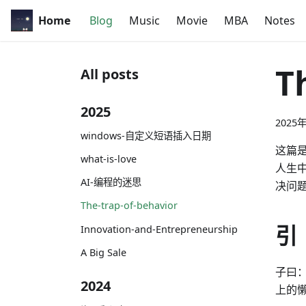
Home
Blog
Music
Movie
MBA
Notes
T
All posts
2025
2025
windows-自定义短语插入日期
这篇
what-is-love
人生
AI-编程的迷思
决问
The-trap-of-behavior
引
Innovation-and-Entrepreneurship
A Big Sale
子曰
2024
上的