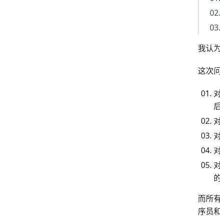
我认为
这次
对
而所
序员和